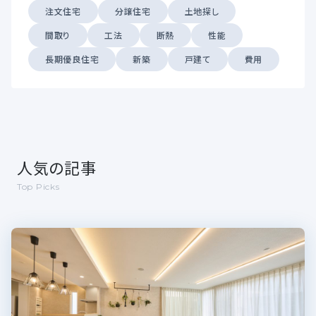
注文住宅
分譲住宅
土地探し
間取り
工法
断熱
性能
長期優良住宅
新築
戸建て
費用
人気の記事
Top Picks