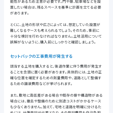
能性があるため注意が必要です。門や塀、駐車場などを設
置したい場合は、残るスペースを基準に計画を立てる必要
があります。
とくに、土地の形状や広さによっては、想定していた設置が
難しくなるケースも考えられるでしょう。そのため、事前に
十分な検討を行わなければなりません。土地活用について
誤解がないように、購入前にしっかりと確認しましょう。
セットバックの工事費用が発生する
該当する土地を購入すると、後退作業に伴う費用が発生す
ることを念頭に置く必要があります。具体的には、土地の正
確な位置を確定するための測量費用や、道路として整備す
るための舗装費用などが挙げられます。
また、敷地に高低差がある場合や既存の塀や構造物がある
場合には、撤去や整備のために別途コストがかかるケース
も少なくありません。加えて、宅地と道路を明確に分けるた
めには、分筆登記が必要となり、その登記費用も自己負担