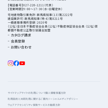
【電話番号】027-220-1211（代表）
【営業時間】9：00～17：30（水・日曜定休）
宅地建物取引業免許：群馬県知事（13）第2222号
建設業許可：群馬県知事（特-6）第8211号
一級建築事務所登録：2020号
（公社）全日本不動産協会会員（公社）不動産保証協会会員 （公社）首
都圏不動産公正取引協議会加盟
カタログ請求
会員登録
お問い合わせ
サイトマップ
サイトの利用について
個人情報保護方針
利用目的と共同利用に関するご案内
ソーシャルメディアポリシー
ウェブアクセシビリティ
保険サービスの勧誘方針