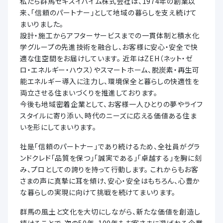
私たち群馬セキスイハイム株式会社は、1974年の創業以
来、「信頼のパートナー」として地域の暮らしを支え続けて
まいりました。
設計・施工からアフターサービスまでの一貫体制と積水化
学グループの先進技術を融合し、お客様に安心・安全で快
適な住空間をお届けしています。 近年はZEH（ネット・ゼ
ロ・エネルギー・ハウス）やスマートホーム、脱炭素・再生可
能エネルギー導入に注力し、環境保全と暮らしの快適性を
両立させる住まいづくりを推進しております。
今後も地域密着企業として、お客様一人ひとりの夢やライフ
スタイルに寄り添い、時代のニーズに応える価値ある住ま
いを形にしてまいります。
社是「信頼のパートナー」であり続けるため、全社員がグラ
ンドクレド「品質を保つ」「誠実である」「卓越する」を胸に刻
み、プロとしての誇りを持って行動します。 これからもお客
さまの声に真摯に耳を傾け、安心・安全はもちろん、心豊か
な暮らしの実現に向けて挑戦を続けてまいります。
群馬の風土と文化を大切にしながら、新たな価値を創造し
続けることで、次の50年、100年もお客さまに選ばれる企業