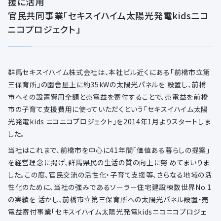
援に活用
官民共同事業「セキスイハイム太陽光発電kidsニコ
ニコプロジェクト」
群馬セキスイハイム株式会社は、本社ビル近くにある「前橋市立第
三保育所」の園舎屋上に約35kWの太陽光パネルを 設置し、前橋
市へその設置費用全額と売電益を寄付することで、売電益を前橋
市の子育て支援費用に使っていただくという「セキスイハイム太陽
光発電kids ニコニコプロジェクト」を2014年1月よりスタートしま
した。
当社はこれまで、前橋市を中心に41年間「価値ある暮らしの提案」
を経営理念に掲げ、群馬県民の生活の質の向上に努 めてまいりま
した。この度、官民交流の活性化・子育て支援等、さらなる地域の活
性化のために、当社の強みであるソーラー住宅建設棟数世界No.1
の実績を 活かし、前橋市立第三保育所への太陽光パネル設置・売
電益寄付事業「セキスイハイム太陽光発電kidsニコニコプロジェ