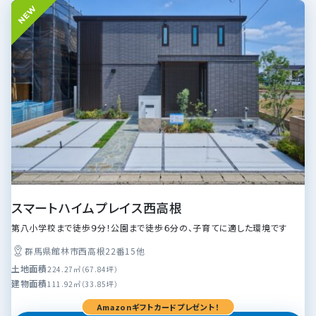
スマートハイムプレイス西高根
第八小学校まで徒歩９分！公園まで徒歩６分の、子育てに適した環境です
群馬県館林市西高根22番15他
土地面積
224.27㎡（67.84坪）
建物面積
111.92㎡（33.85坪）
Amazonギフトカードプレゼント！