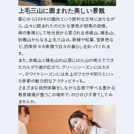
上毛三山に囲まれた美しい景観
都心から100キロ圏内という便利な立地にありなが
ら、山々に囲まれたのどかな景色が群馬の自慢。
県の象徴として地元民から愛される赤城山、榛名山、
妙義山からなる上毛三山は、新緑や紅葉、雪景色な
ど、四季折々の表情で日々の暮らしを彩ってくれま
す。
また、赤城山と榛名山の山頂には火山の噴火ででき
たカルデラ湖が広がり、グリーンシーズンにはカヌ
ー、ホワイトシーズンには氷上のワカサギ釣りといっ
た季節の魅力的なアクティビティも。
さまざまな自然体験をしながら五感で学べる豊かな
教育環境が整うこの場所で、のびのび子育てしてみ
ませんか。