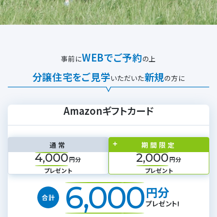
WEBでご予約
事前に
の上
分譲住宅をご見学
新規
いただいた
の方に
Amazonギフトカード
通常
期間限定
4,000
2,000
円分
円分
プレゼント
プレゼント
6,000
円分
合計
プレゼント!