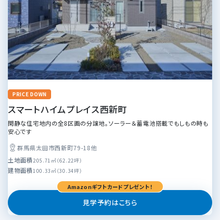
PRICE DOWN
スマートハイムプレイス西新町
閑静な住宅地内の全8区画の分譲地。ソーラー＆蓄電池搭載でもしもの時も
安心です
群馬県太田市西新町79-18他
土地面積
205.71㎡（62.22坪）
建物面積
100.33㎡（30.34坪）
Amazonギフトカードプレゼント！
見学予約はこちら