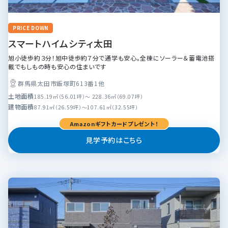
PRICE DOWN
スマートハイムシティ太田
旭小徒歩約３分！旭中徒歩約７分で通学も安心。全棟にソーラー＆蓄電池搭
載でもしもの時も安心の住まいです
群馬県太田市飯塚町613番1他
土地面積
185.19㎡（56.01坪）～ 228.36㎡（69.07坪）
建物面積
87.91㎡（26.59坪）～107.61㎡（32.55坪）
Amazonギフトカードプレゼント！
見学予約はこちら