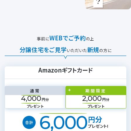
WEBでご予約
事前に
の上
分譲住宅をご見学
新規
いただいた
の方に
Amazonギフトカード
通常
期間限定
4,000
2,000
円分
円分
プレゼント
プレゼント
6,000
円分
合計
プレゼント!