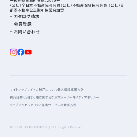
一級建築事務所登録：2020号
（公社）全日本不動産協会会員（公社）不動産保証協会会員 （公社）首
都圏不動産公正取引協議会加盟
カタログ請求
会員登録
お問い合わせ
サイトマップ
サイトの利用について
個人情報保護方針
利用目的と共同利用に関するご案内
ソーシャルメディアポリシー
ウェブアクセシビリティ
保険サービスの勧誘方針
© GUNMA SEKISUIHEIM CO .,LTD All Rights Reserved.