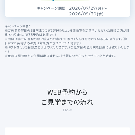
キャンペーン期間
2026/07/27
(月)～
2026/09/30
(水)
キャンペーン概要：
※ご来場希望日の3日前までにWEB予約の上、分譲住宅をご見学いただいた新規の方が対
象となります。（WEB予約は必須です）
※特典は弊社に登録のない新規のお客様で、家づくりを検討されている方に限ります。（弊
社にてご契約済みの方は対象外とさせていただきます）
※ギフト券は、後日郵送とさせていただきます。（ご見学日の翌月末を目途にお送りいたしま
す）
※他の来場特典との併用は出来ません。1世帯につき、1つとさせていただきます。
WEB予約から
ご見学までの流れ
Flow