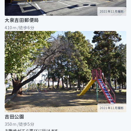
2021年11月撮影
大泉吉田郵便局
410ｍ/徒歩6分
2021年11月撮影
吉田公園
350ｍ/徒歩5分
お散歩がてら遊びに行けます。