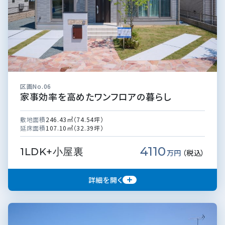
区画No.06
家事効率を高めたワンフロアの暮らし
敷地面積
246.43㎡（74.54坪）
延床面積
107.10㎡（32.39坪）
4110
1LDK+小屋裏
万円
（税込）
詳細を開く