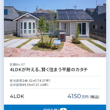
区画No.07
4LDKが叶える、賢く住まう平屋のカタチ
敷地面積
246.52㎡（74.57坪）
延床面積
89.59㎡（27.10坪）
4150
4LDK
万円
（税込）
詳細を開く