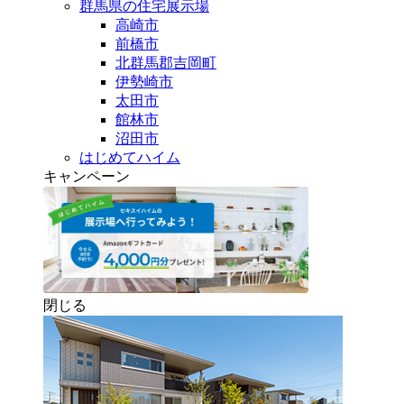
群馬県の住宅展示場
高崎市
前橋市
北群馬郡吉岡町
伊勢崎市
太田市
館林市
沼田市
はじめてハイム
キャンペーン
閉じる