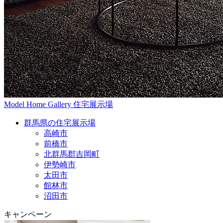
Model Home Gallery
住宅展示場
群馬県の住宅展示場
高崎市
前橋市
北群馬郡吉岡町
伊勢崎市
太田市
館林市
沼田市
キャンペーン