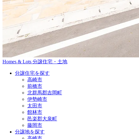
Homes & Lots
分譲住宅・土地
分譲住宅を探す
高崎市
前橋市
北群馬郡吉岡町
伊勢崎市
太田市
館林市
邑楽郡大泉町
藤岡市
分譲地を探す
高崎市