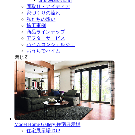
北群馬郡吉岡町
間取り・アイディア
家づくりの流れ
私たちの想い
施工事例
商品ラインナップ
アフターサービス
ハイムコンシェルジュ
おうちでハイム
閉じる
Model Home Gallery
住宅展示場
住宅展示場TOP