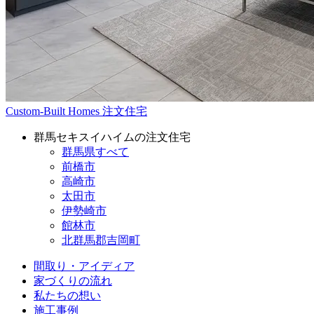
Custom-Built Homes
注文住宅
群馬セキスイハイムの注文住宅
群馬県すべて
前橋市
高崎市
太田市
伊勢崎市
館林市
北群馬郡吉岡町
間取り・アイディア
家づくりの流れ
私たちの想い
施工事例