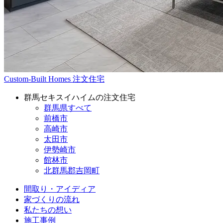
Custom-Built Homes
注文住宅
群馬セキスイハイムの注文住宅
群馬県すべて
前橋市
高崎市
太田市
伊勢崎市
館林市
北群馬郡吉岡町
間取り・アイディア
家づくりの流れ
私たちの想い
施工事例