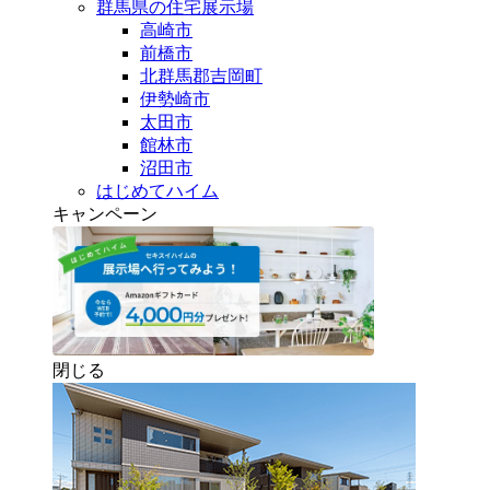
群馬県の住宅展示場
高崎市
前橋市
北群馬郡吉岡町
伊勢崎市
太田市
館林市
沼田市
はじめてハイム
キャンペーン
閉じる