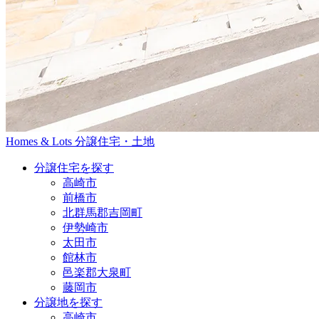
Homes & Lots
分譲住宅・土地
分譲住宅を探す
高崎市
前橋市
北群馬郡吉岡町
伊勢崎市
太田市
館林市
邑楽郡大泉町
藤岡市
分譲地を探す
高崎市