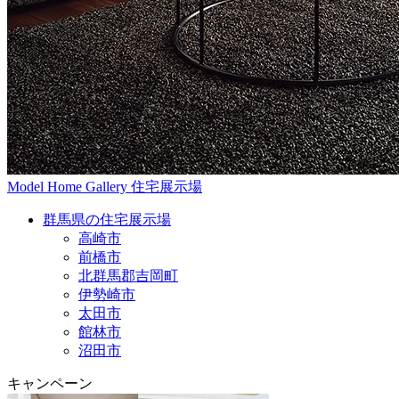
Model Home Gallery
住宅展示場
群馬県の住宅展示場
高崎市
前橋市
北群馬郡吉岡町
伊勢崎市
太田市
館林市
沼田市
キャンペーン