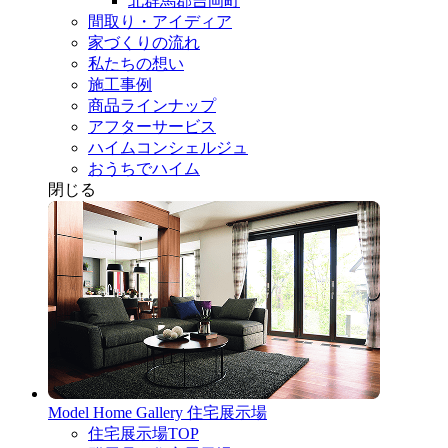
北群馬郡吉岡町
間取り・アイディア
家づくりの流れ
私たちの想い
施工事例
商品ラインナップ
アフターサービス
ハイムコンシェルジュ
おうちでハイム
閉じる
Model Home Gallery
住宅展示場
住宅展示場TOP