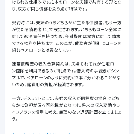
けられる仕組みです。1本のローンを夫婦で共有する形とな
り、双方が同じ債務を負う点が特徴です。
契約時には、夫婦のうちどちらかが主たる債務者、もう一方
が従たる債務者として設定されます。どちらもローン全額に
対して返済責任を持つため、金融機関は双方に対して請求
できる権利を持ちます。 この点が、債務者が個別にローンを
組むペアローンとは異なります。
連帯債務型の収入合算契約は、夫婦それぞれが住宅ロー
ン控除を利用できるのが利点です。借入時の手続きがシン
プルで、ペアローンのように契約が2本に分かれることがな
いため、諸費用の負担が軽減されます。
一方、デメリットとして、夫婦の収入が同程度の場合はどち
らかに負担が偏る可能性があります。将来の収入変動やラ
イフプランを慎重に考え、無理のない返済計画を立てましょ
う。