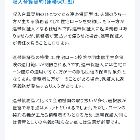
収入合算契約（連帯保証型）
収入合算契約のひとつである連帯保証型は、夫婦のうち一
方が主たる債務者として住宅ローンを契約し、もう一方が
連帯保証人となる仕組みです。連帯保証人に返済義務はあ
りませんが、債務者が支払いを滞らせた場合、連帯保証人
が責任を負うことになります。
連帯保証型の特徴は、住宅ローン控除や団体信用生命保
険の適用範囲が制限される点です。連帯保証人には住宅ロ
ーン控除の適用がなく、万が一の際も団信の保障対象外と
なります。 債務者に万が一のことがある場合、保証人に返
済義務が発生するリスクがあります。
連帯債務型と比べて金融機関の取り扱いが多く、選択肢が
豊富である点はメリットといえるでしょう。ただし、ローンの
契約名義が主たる債務者のみとなるため、連帯保証人側に
は資産としての名義が残らない点には注意が必要です。