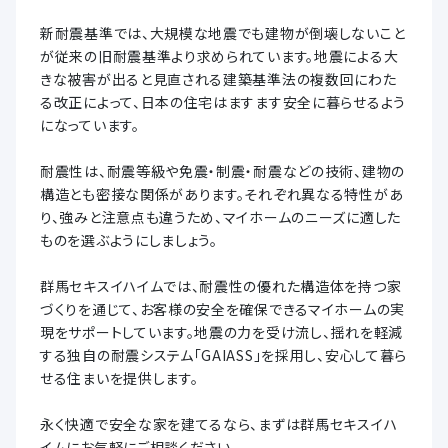
新耐震基準では、大規模な地震でも建物が倒壊しないこと
が従来の旧耐震基準より求められています。地震による大
きな被害が出ると見直される建築基準法の複数回にわた
る改正によって、日本の住宅はますます安全に暮らせるよう
になっています。
耐震性は、耐震等級や免震・制震・耐震などの技術、建物の
構造とも密接な関係があります。それぞれ異なる特性があ
り、強みと注意点も違うため、マイホームのニーズに適した
ものを選ぶようにしましょう。
群馬セキスイハイムでは、耐震性の優れた構造体を持つ家
づくりを通じて、お客様の安全を確保できるマイホームの実
現をサポートしています。地震の力を受け流し、揺れを軽減
する独自の耐震システム「GAIASS」を採用し、安心して暮ら
せる住まいを提供します。
永く快適で安全な家を建てるなら、まずは群馬セキスイハ
イムにお気軽にご相談ください。