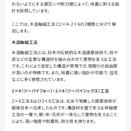
れないようにする筋交いや耐力壁によって、地震に耐える設
計を採用しています。
ここでは、木造軸組工法と2×4・2×6の2種類に分けて解
説します。
木造軸組工法
木造軸組工法とは、日本の伝統的な木造建築技術で、柱や
梁などの主要な構造材を組み合わせて建物を支える工法
です。これにより安定した構造が実現でき、間取りの自由度
が高いのが特徴です。また、地震に強い設計が可能で、住宅
などに多く使用されています。
2×4（ツーバイフォー）・2×6（ツーバイシックス）工法
2×4工法および2×6工法は、北米で発展した建築技術が
戦後日本へ伝来したものです。構造材を面で支える枠組壁
工法の一種で、壁・床・天井が一体化して建物を支えること
により、高い強度や耐震性、耐火性を誇ります。