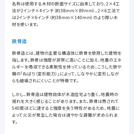
名称は使用する木材の断面サイズに由来しており、2×4工
法が2インチ×4インチ（約38mm×89mm）、2×6工法で
は2インチ×6インチ（約38mm×140mm）のより厚い木
材を使います。
鉄骨造
鉄骨造とは、建物の主要な構造体に鉄骨を使用した建物を
指します。鉄骨は強度が非常に高いことに加え、地震のエネ
ルギーを吸収できる柔軟性を持っているため、こうした鉄や
鋼の「ねばり（変形能力）」によって、しなやかに変形しなが
らも破壊されにくいことが特徴です。
しかし、鉄骨造は建物自体が木造住宅より重く、地震時の
揺れを大きく感じることがあります。また、鉄骨は熱されて
540度ほどに達すると強度を失う特性があるため、地震に
よって火災が発生した場合は速やかな避難が求められま
す。