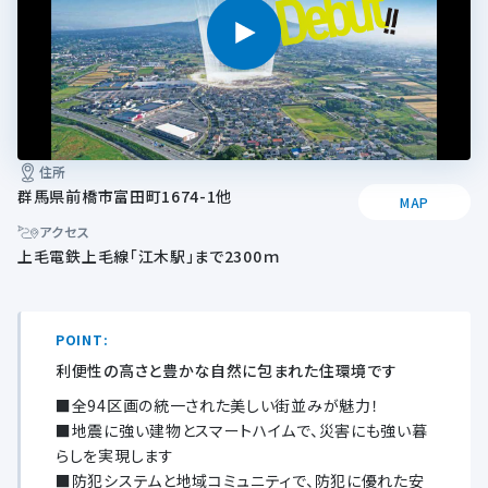
住所
群馬県前橋市富田町1674-1他
MAP
アクセス
上毛電鉄上毛線「江木駅」まで2300ｍ
POINT:
利便性の高さと豊かな自然に包まれた住環境です
■全94区画の統一された美しい街並みが魅力！
■地震に強い建物とスマートハイムで、災害にも強い暮
らしを実現します
■防犯システムと地域コミュニティで、防犯に優れた安