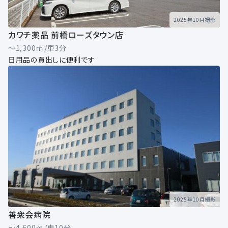
2025年10月撮影
カワチ薬品 前橋ローズタウン店
～1,300ｍ/車3分
日用品の買出しに便利です
2025年10月撮影
善衆会病院
～4,600ｍ/車10分