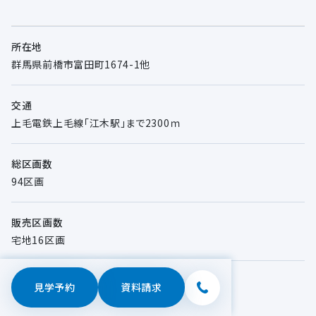
所在地
群馬県前橋市富田町1674-1他
交通
上毛電鉄上毛線「江木駅」まで2300ｍ
総区画数
94区画
販売区画数
宅地16区画
敷地面積
見学予約
資料請求
214.32㎡（64.83坪）～ 272.75㎡（82.50坪）