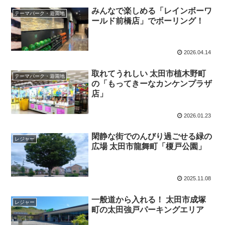
みんなで楽しめる「レインボーワ
テーマパーク・遊園地
ールド前橋店」でボーリング！
2026.04.14
取れてうれしい 太田市植木野町
テーマパーク・遊園地
の「もってきーなカンケンプラザ
店」
2026.01.23
閑静な街でのんびり過ごせる緑の
レジャー
広場 太田市龍舞町「榎戸公園」
2025.11.08
一般道から入れる！ 太田市成塚
レジャー
町の太田強戸パーキングエリア