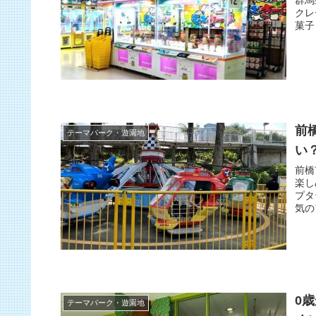
クレ
菓子
前
テーマパーク・遊園地
い
前橋
楽し
プタ
気の
0
テーマパーク・遊園地