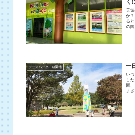
く
天気
か？
ると
の国
一
テーマパーク・遊園地
いつ
した
園、
まざ