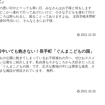
に」
の悪い日やとーっても寒い日、みなさんはお子様と何をします
どこかへ連れて行ってあげたいけど、小さな子どもを連れて行け
ころは限られるし、困ることってありますよね。 太田市植木野町
道50号沿いに、そんなときにお子様...
2021.12.20
日中いても飽きない！長手町「ぐんまこどもの国」
もの公園に飽きてしまっているお子様連れの方へ、ぜひおススメ
い公園をご紹介します。私自身も小さなころから大好きだった公
「ぐんまこどもの国」です。広大な敷地の中には豊富な遊具、さ
まな施設が併設されています。 無料...
2021.10.25