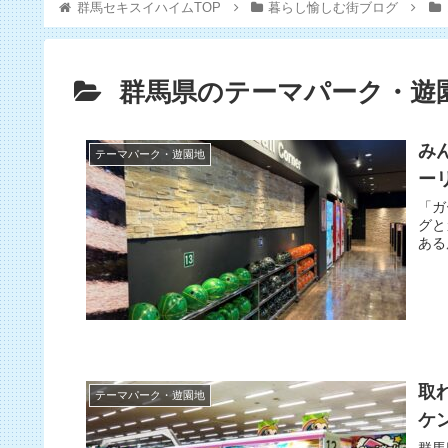
群馬セキスイハイムTOP
暮らし愉しむ街ブログ
群馬県のテーマパーク・遊
み
テーマパーク・遊園地
ー
「ガ
グと
ある
取
テーマパーク・遊園地
ケ
群馬