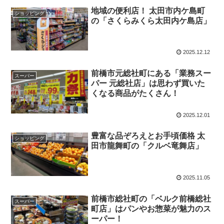
地域の便利店！ 太田市内ケ島町
ショッピング
の「さくらみくら太田内ケ島店」
2025.12.12
前橋市元総社町にある「業務スー
スーパー
パー 元総社店」は思わず買いた
くなる商品がたくさん！
2025.12.01
豊富な品ぞろえとお手頃価格 太
ショッピング
田市龍舞町の「クルベ竜舞店」
2025.11.05
前橋市総社町の「ベルク前橋総社
スーパー
町店」はパンやお惣菜が魅力のス
ーパー！