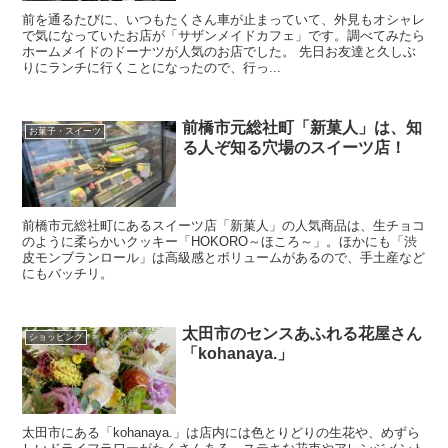
前を通るたびに、いつもたくさん車が止まっていて、外見もオシャレ
で気になっていたお店が「サザンメイドカフェ」です。調べてみたら
ホームメイドのドーナツが人気のお店でした。 先日お友達と久しぶ
りにランチに行くことになったので、行っ...
前橋市元総社町「新菓人」は、知
お菓子・スイーツ
る人ぞ知る穴場のスイーツ店！
前橋市元総社町にあるスイーツ店「新菓人」の人気商品は、生チョコ
のように柔らかいクッキー「HOKORO～ほころ～」。ほかにも「渋
皮モンブランロール」は高級感とボリュームがあるので、手土産など
にもバッチリ。
太田市のセンスあふれる花屋さん
ショッピング
「kohanaya.」
太田市にある「kohanaya.」は店内には色とりどりの生花や、めずら