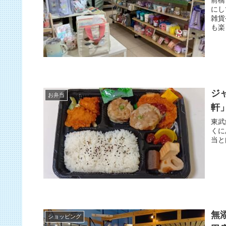
にし
雑貨
も楽
ジ
お弁当
軒
東武
くに
当と
無
ショッピング