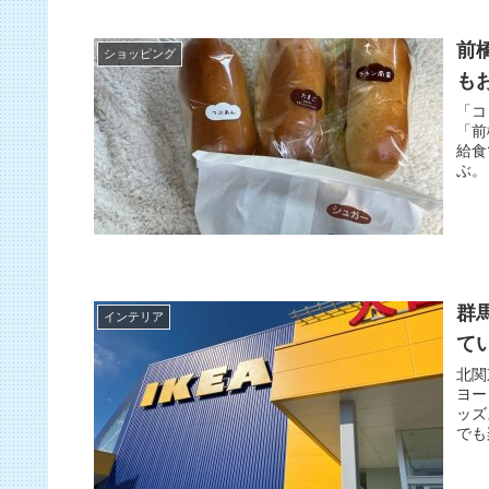
前
ショッピング
も
「コ
「前
給食
ぶ。
群
インテリア
て
北関
ヨー
ッズ
でも