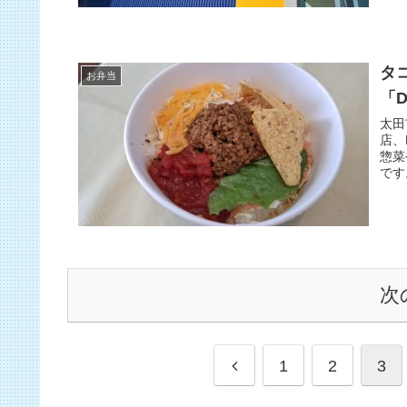
タ
お弁当
「D
太田
店、
惣菜
です
次
1
2
3