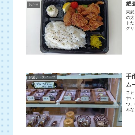
絶
お弁当
東武
の太
トだ
グリ
手
お菓子・スイーツ
ム
子ど
甘い
つ、
みな