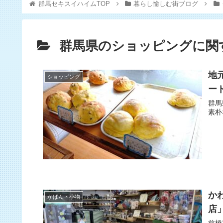
群馬セキスイハイムTOP
暮らし愉しむ街ブログ
群馬県のショッピングに関
地
ショッピング
ー
群馬
素朴
か
かばん・小物
店
前橋