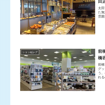
田
太田
た無
雰囲
前
ショッピング
橋
前橋
グッ
う。
れる