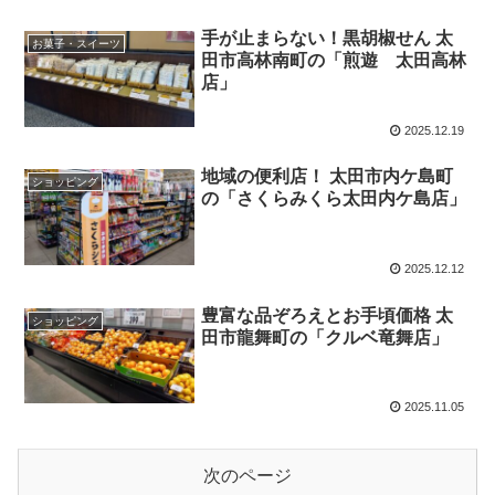
手が止まらない！黒胡椒せん 太
お菓子・スイーツ
田市高林南町の「煎遊 太田高林
店」
2025.12.19
地域の便利店！ 太田市内ケ島町
ショッピング
の「さくらみくら太田内ケ島店」
2025.12.12
豊富な品ぞろえとお手頃価格 太
ショッピング
田市龍舞町の「クルベ竜舞店」
2025.11.05
次のページ