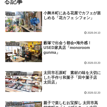
る記事
小舞木町にある花屋でカフェが楽
カフェ
しめる「花カフェ シフォン」
2026.04.10
藪塚で出会う都会×海外感！
インテリア
USED家具店「monoroom
gunma」
2026.03.20
太田市石原町 素材の味を大切に
お菓子・スイーツ
した手作り和菓子「田中菓子店
太田店」
2026.02.20
親子で楽しむお宝探し 太田市高
ショッピング