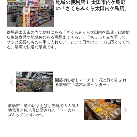
地域の便利店！ 太田市内ケ島町
ショッピング
の「さくらみくら太田内ケ島店」
群馬県太田市の内ケ島町にある「さくらみくら太田内ケ島店」は新鮮
な生鮮食品や地域色のある商品までそろい、「ちょっと立ち寄って、
サッと必要なものを手に入れたい」という日常のニーズに応えてくれ
る、清潔で快適な環境です。
園芸初心者もマニアも！花と緑があふれ
る前橋市「花木流通センター」
前橋市・道の駅まえばし赤城で大人気！
地元客と観光客に愛される「ベーカリー
ズキッチン オハナ」