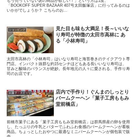
もう売っていないあの商品が欲しい！」という方は1度、
「BOOKOFF SUPER BAZAAR 407号太田飯塚店」に行ってみるのは
いかがでしょうか？ こちらのお...
見た目も味も大満足！長～いいな
ショッピング
り寿司が特徴の太田市高林に あ
る「小林寿司」
太田市高林の「小林寿司」はいなり寿司と海苔巻きのテイクアウト専
門店。インパクト抜群な約15センチほどもある長いいなり寿司は、
甘みと酸味のバランスが絶妙。長年地元の人々に愛される、手作り寿
司のお店です。
店内で手作り！ぐんまのしっとり
お菓子・スイーツ
バームクーヘン「菓子工房ももみ
堂前橋店」
前橋市菓子にある「菓子工房ももみ堂前橋店」は群馬県産の卵を使用
し、たっぷりの牛乳とバターでふわふわ食感のバームクーヘンが看板
商品。ちょっとしたおやつに最適なミニバームクーヘンが個包装で販
売。