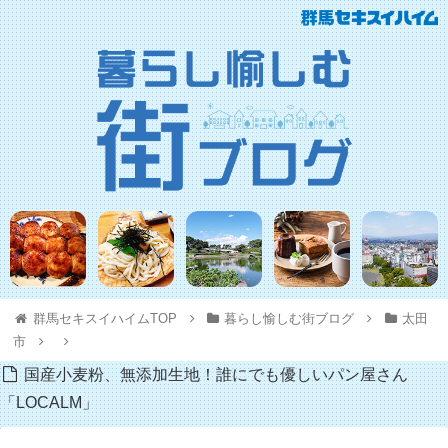
群馬セキスイハイムTOP
暮らし愉しむ街ブログ
太田
市
国産小麦粉、無添加生地！誰にでも優しいパン屋さん
「LOCALM」