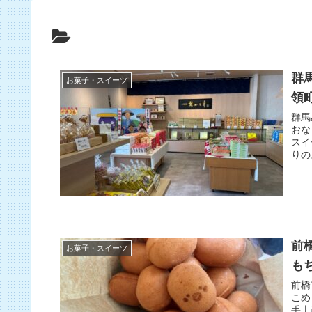
群
お菓子・スイーツ
領
群馬
おな
スイ
りの
前
お菓子・スイーツ
も
前橋
こめ
手土