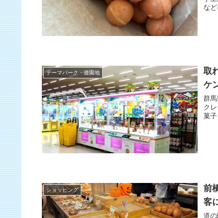
など
取
テーマパーク・遊園地
ケ
群馬
クレ
菓子
前
ショッピング
客
道の