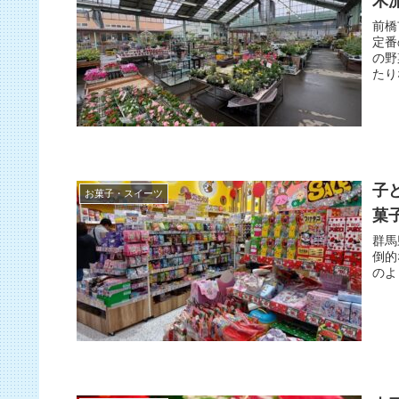
木
前橋
定番
の野
たり
子
お菓子・スイーツ
菓
群馬
倒的
のよ