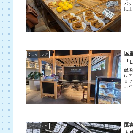
パン
以上
国
ショッピング
「L
飯塚
はテ
ョッ
こと
園
ショッピング