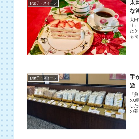
太
お菓子・スイーツ
な
太田
リ」
たケ
る食
手
お菓子・スイーツ
遊
「煎
の風
した
の暮