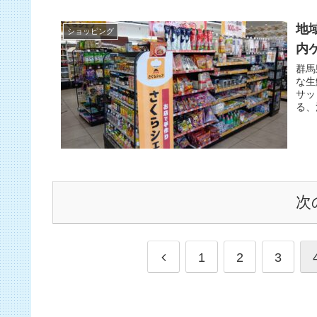
地
ショッピング
内
群馬
な生
サッ
る、
次
1
2
3