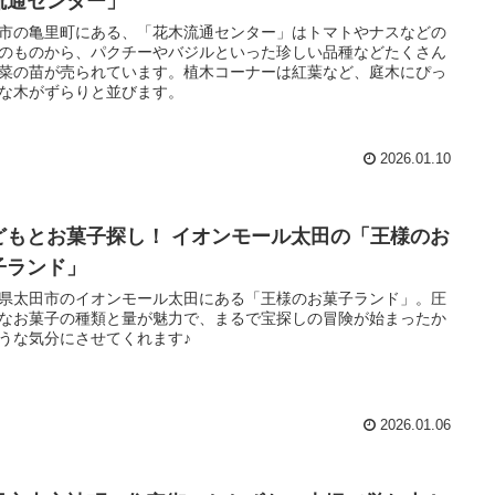
流通センター」
市の亀里町にある、「花木流通センター」はトマトやナスなどの
のものから、パクチーやバジルといった珍しい品種などたくさん
菜の苗が売られています。植木コーナーは紅葉など、庭木にぴっ
な木がずらりと並びます。
2026.01.10
どもとお菓子探し！ イオンモール太田の「王様のお
子ランド」
県太田市のイオンモール太田にある「王様のお菓子ランド」。圧
なお菓子の種類と量が魅力で、まるで宝探しの冒険が始まったか
うな気分にさせてくれます♪
2026.01.06