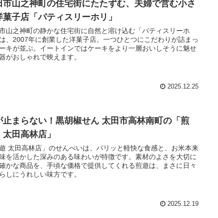
田市山之神町の住宅街にたたずむ、夫婦で営む小さ
洋菓子店「パティスリーホリ」
市山之神町の静かな住宅街に自然と溶け込む「パティスリーホ
は、2007年に創業した洋菓子店。一つひとつにこだわりが詰まっ
ーキが並ぶ。イートインではケーキをより一層おいしそうに魅せ
器がおしゃれで映えます。
2025.12.25
が止まらない！黒胡椒せん 太田市高林南町の「煎
 太田高林店」
遊 太田高林店」のせんべいは、パリッと軽快な食感と、お米本来
味を活かした深みのある味わいが特徴です。素材のよさを大切に
確かな商品を、手頃な価格で提供してくれる煎遊は、まさに日々
らしにうれしい味方です。
2025.12.19