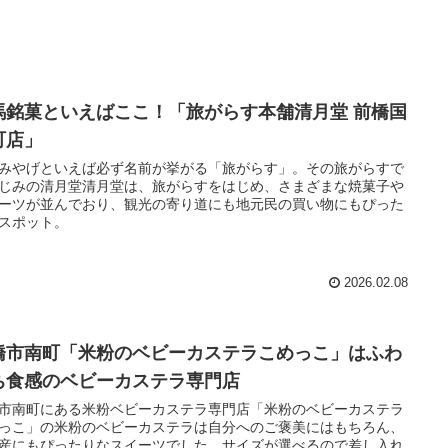
馬銘菓といえばここ！「旅がらす本舗清月堂 前橋国
町店」
みやげといえば必ず名前が挙がる「旅がらす」。その旅がらすで
じみの清月堂清月堂は、旅がらすをはじめ、さまざまな焼菓子や
ーツが並んでおり、観光の寄り道にも地元民の買い物にもぴった
スポット。
2026.02.08
橋市南町「米粉のベビーカステラこめっこ」はふわ
ち食感のベビーカステラ専門店
市南町にある米粉ベビーカステラ専門店「米粉のベビーカステラ
っこ」の米粉のベビーカステラは自分へのご褒美にはもちろん、
産にもぴったりなスイーツでした。サイズが選べるので差し入れ