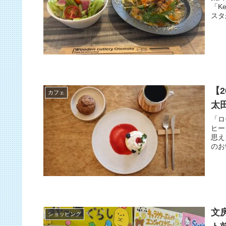
「K
スタ
【
カフェ
太
「ロ
ヒー
思え
のお
文
ショッピング