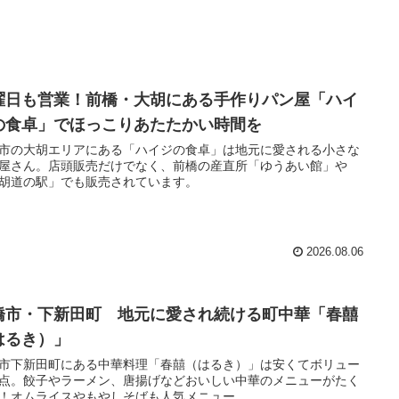
曜日も営業！前橋・大胡にある手作りパン屋「ハイ
の食卓」でほっこりあたたかい時間を
市の大胡エリアにある「ハイジの食卓」は地元に愛される小さな
屋さん。店頭販売だけでなく、前橋の産直所「ゆうあい館」や
胡道の駅」でも販売されています。
2026.08.06
橋市・下新田町 地元に愛され続ける町中華「春囍
はるき）」
市下新田町にある中華料理「春囍（はるき）」は安くてボリュー
点。餃子やラーメン、唐揚げなどおいしい中華のメニューがたく
！オムライスやもやしそばも人気メニュー。