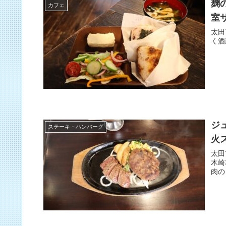
麹
カフェ
室
太田
く酒
ジ
ステーキ・ハンバーグ
火
太田
木崎
肉の