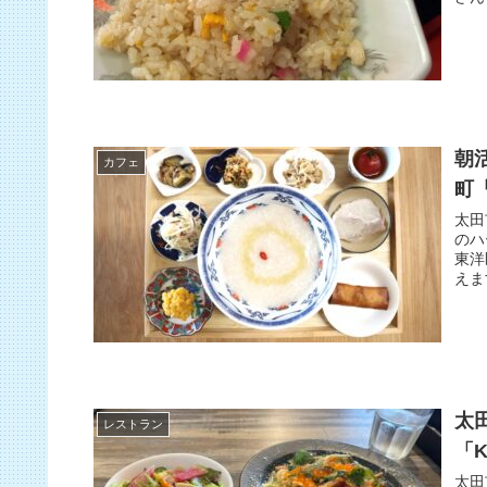
朝
カフェ
町「
太田
のハ
東洋
えま
太
レストラン
「K
太田