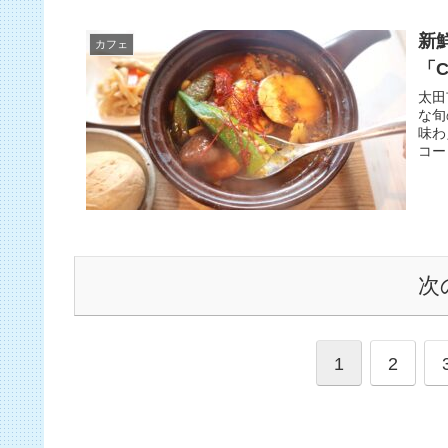
新
カフェ
「
太田
な旬
味わ
コー
次
1
2