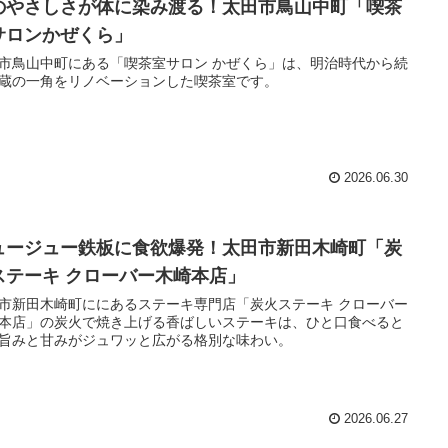
のやさしさが体に染み渡る！太田市鳥山中町「喫茶
サロンかぜくら」
市鳥山中町にある「喫茶室サロン かぜくら」は、明治時代から続
蔵の一角をリノベーションした喫茶室です。
2026.06.30
ュージュー鉄板に食欲爆発！太田市新田木崎町「炭
ステーキ クローバー木崎本店」
市新田木崎町ににあるステーキ専門店「炭火ステーキ クローバー
本店」の炭火で焼き上げる香ばしいステーキは、ひと口食べると
旨みと甘みがジュワッと広がる格別な味わい。
2026.06.27