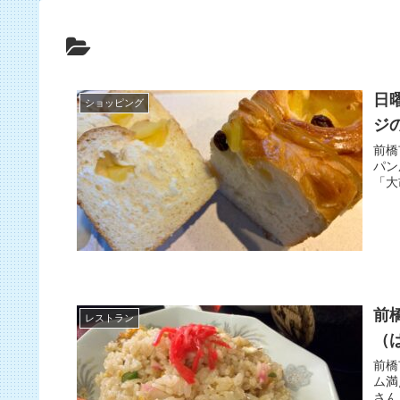
日
ショッピング
ジ
前橋
パン
「大
前
レストラン
（
前橋
ム満
さん