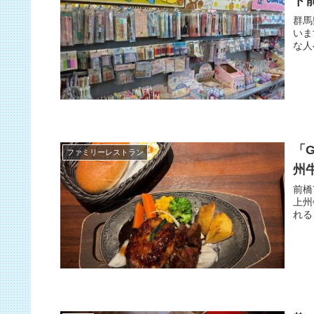
ト
群馬
いま
な人
「
ファミリーレストラン
州
前橋
上州
れる