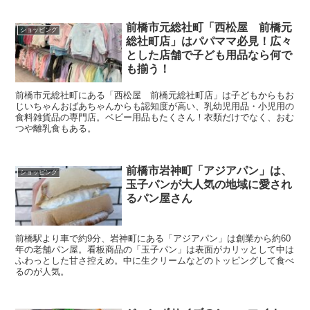
前橋市元総社町「西松屋 前橋元
ショッピング
総社町店」はパパママ必見！広々
とした店舗で子ども用品なら何で
も揃う！
前橋市元総社町にある「西松屋 前橋元総社町店」は子どもからもお
じいちゃんおばあちゃんからも認知度が高い、乳幼児用品・小児用の
食料雑貨品の専門店。ベビー用品もたくさん！衣類だけでなく、おむ
つや離乳食もある。
前橋市岩神町「アジアパン」は、
ショッピング
玉子パンが大人気の地域に愛され
るパン屋さん
前橋駅より車で約9分、岩神町にある「アジアパン」は創業から約60
年の老舗パン屋。看板商品の「玉子パン」は表面がカリッとして中は
ふわっとした甘さ控えめ。中に生クリームなどのトッピングして食べ
るのが人気。