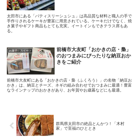
太田市にある「パティスリーシュシュ」は高品質な材料と職人の手で
手作りされるケーキが豊富に用意されている。ケーキだけでなく、焼
き菓子やギフト商品もとても充実。イートインもできテラス席もあ
る。
前橋市大友町「おかきの店・梟」
お菓子・スイーツ
のおつまみにぴったりな納豆おか
きをご紹介
前橋市大友町にある「おかきの店・梟（ふくろう）」の名物「納豆お
かき」は、納豆とチーズ、ネギの組み合わせでおつまみに最適！豊富
なラインナップのおかきがあり、お年賀やお歳暮などにも最適。
群馬県太田市の絶品とんかつ！「木村
家」で至福のひととき