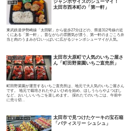
ジャンボサイズのシューマイ！
お弁当
太田市西本町の「第一軒」
東武鉄道伊勢崎線「太田駅」から徒歩27分ほどの、県道312号線の近
くにある「第一軒」。昔ながらの雰囲気が漂う、第一軒のまごころ弁
当と肉のうまみが口いっぱいに広がるジャンボシューマイが人気。
太田市大原町で人気のいちご屋さ
ショッピング
ん「町田野菜園いちご直売所」
町田野菜園が運営するいちご直売所は、地元で大人気のいちご屋さん
です。 地元で栽培されたやよいひめを始め、ほしうららやよつぼし
など、おいしいいちごを楽しめます。 採れたてのいちごは、午前中
に売り切...
太田市で見つけたケーキの宝石箱
お菓子・スイーツ
「パティスリー シュシュ」