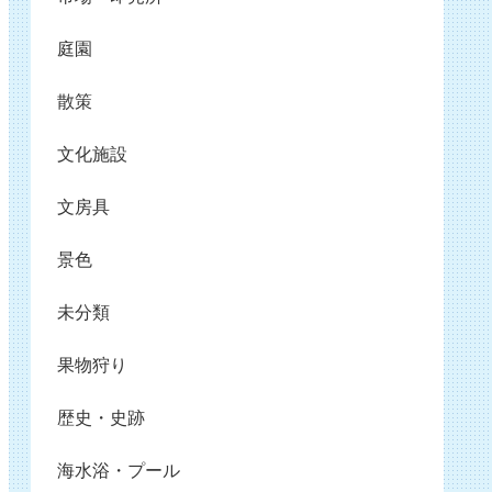
庭園
散策
文化施設
文房具
景色
未分類
果物狩り
歴史・史跡
海水浴・プール