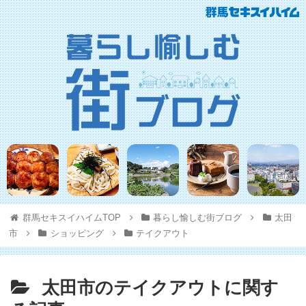
群馬セキスイハイムTOP
暮らし愉しむ街ブログ
太田
市
ショッピング
テイクアウト
太田市のテイクアウトに関す