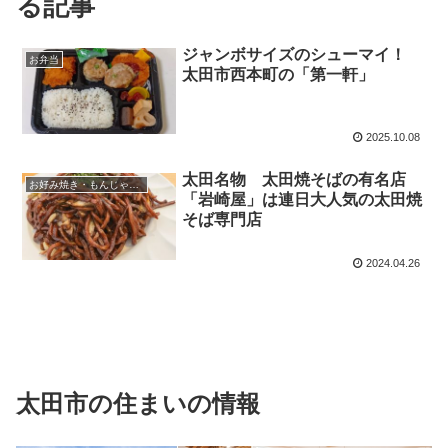
る記事
ジャンボサイズのシューマイ！
お弁当
太田市西本町の「第一軒」
2025.10.08
太田名物 太田焼そばの有名店
お好み焼き・もんじゃ・たこ焼き
「岩崎屋」は連日大人気の太田焼
そば専門店
2024.04.26
太田市の住まいの情報