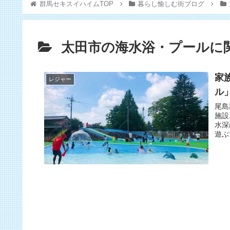
群馬セキスイハイムTOP
暮らし愉しむ街ブログ
太田市の海水浴・プールに
家
レジャー
ル
尾島
施設
水深
遊ぶ