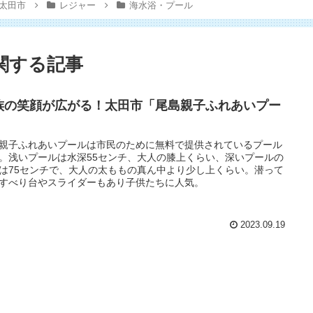
太田市
レジャー
海水浴・プール
関する記事
族の笑顔が広がる！太田市「尾島親子ふれあいプー
」
親子ふれあいプールは市民のために無料で提供されているプール
。浅いプールは水深55センチ、大人の膝上くらい、深いプールの
は75センチで、大人の太ももの真ん中より少し上くらい。潜って
すべり台やスライダーもあり子供たちに人気。
2023.09.19