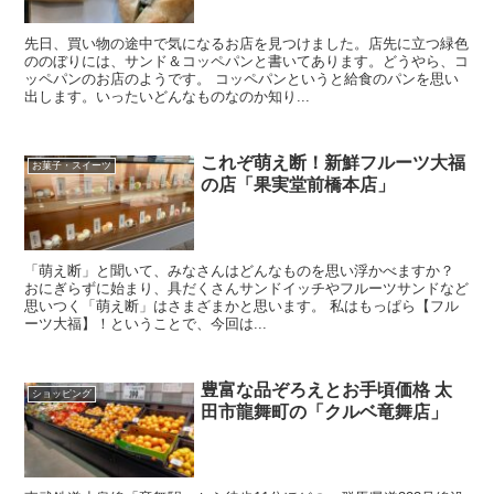
先日、買い物の途中で気になるお店を見つけました。店先に立つ緑色
ののぼりには、サンド＆コッペパンと書いてあります。どうやら、コ
ッペパンのお店のようです。 コッペパンというと給食のパンを思い
出します。いったいどんなものなのか知り...
これぞ萌え断！新鮮フルーツ大福
お菓子・スイーツ
の店「果実堂前橋本店」
「萌え断」と聞いて、みなさんはどんなものを思い浮かべますか？
おにぎらずに始まり、具だくさんサンドイッチやフルーツサンドなど
思いつく「萌え断」はさまざまかと思います。 私はもっぱら【フル
ーツ大福】！ということで、今回は...
豊富な品ぞろえとお手頃価格 太
ショッピング
田市龍舞町の「クルベ竜舞店」