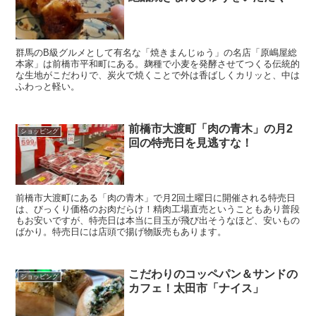
群馬のB級グルメとして有名な「焼きまんじゅう」の名店「原嶋屋総
本家」は前橋市平和町にある。麹種で小麦を発酵させてつくる伝統的
な生地がこだわりで、炭火で焼くことで外は香ばしくカリッと、中は
ふわっと軽い。
前橋市大渡町「肉の青木」の月2
ショッピング
回の特売日を見逃すな！
前橋市大渡町にある「肉の青木」で月2回土曜日に開催される特売日
は、びっくり価格のお肉だらけ！精肉工場直売ということもあり普段
もお安いですが、特売日は本当に目玉が飛び出そうなほど、安いもの
ばかり。特売日には店頭で揚げ物販売もあります。
こだわりのコッペパン＆サンドの
ショッピング
カフェ！太田市「ナイス」