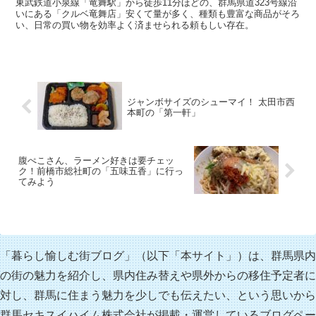
東武鉄道小泉線「竜舞駅」から徒歩11分ほどの、群馬県道323号線沿
いにある「クルベ竜舞店」安くて量が多く、種類も豊富な商品がそろ
い、日常の買い物を効率よく済ませられる頼もしい存在。
ジャンボサイズのシューマイ！ 太田市西
本町の「第一軒」
腹ぺこさん、ラーメン好きは要チェッ
ク！前橋市総社町の「五味五香」に行っ
てみよう
「暮らし愉しむ街ブログ」（以下「本サイト」）は、群馬県内
の街の魅力を紹介し、県内住み替えや県外からの移住予定者に
対し、群馬に住まう魅力を少しでも伝えたい、という思いから
群馬セキスイハイム株式会社が掲載・運営しているブログペー