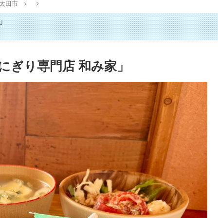
太田市
」
にぎり専門店 和み家」