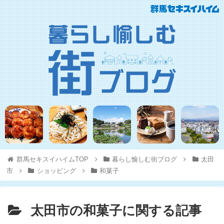
群馬セキスイハイムTOP
暮らし愉しむ街ブログ
太田
市
ショッピング
和菓子
太田市の和菓子に関する記事