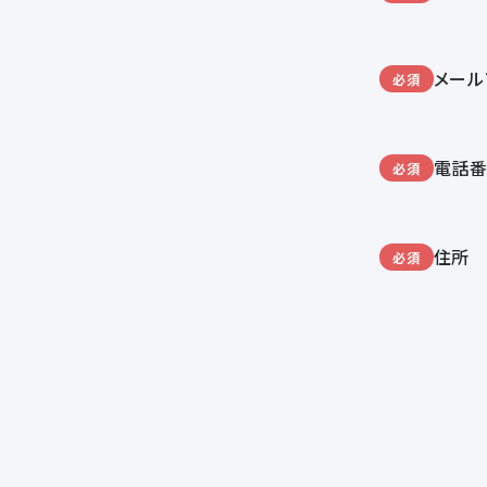
メール
必須
電話
必須
住所
必須