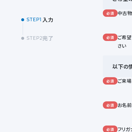
中古
必須
入力
STEP1
ご希望
完了
必須
STEP2
さい
以下の
ご来場
必須
お名
必須
フリガ
必須