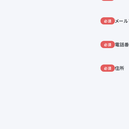
メール
必須
電話
必須
住所
必須