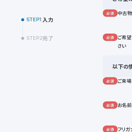
中古
必須
入力
STEP1
ご希望
完了
必須
STEP2
さい
以下の
ご来場
必須
お名
必須
フリガ
必須